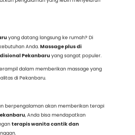
apatkan pengalaman yang lebih menyeluruh
aru
yang datang langsung ke rumah? Di
n kebutuhan Anda.
Massage plus di
adisional Pekanbaru
yang sangat populer.
t terampil dalam memberikan massage yang
litas di Pekanbaru.
i dan berpengalaman akan memberikan terapi
Pekanbaru
, Anda bisa mendapatkan
engan
terapis wanita cantik dan
nggan.