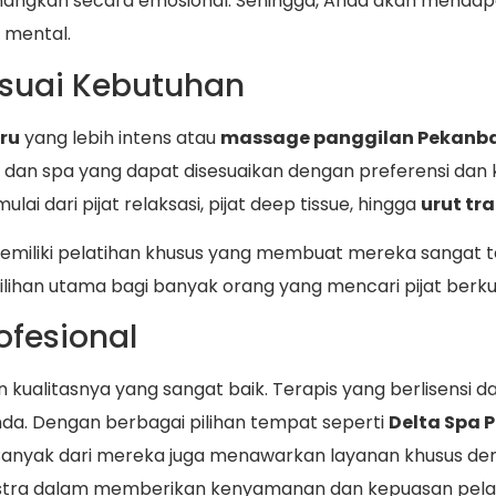
yenangkan secara emosional. Sehingga, Anda akan mend
 mental.
esuai Kebutuhan
ru
yang lebih intens atau
massage panggilan Pekanb
at dan spa yang dapat disesuaikan dengan preferensi da
ai dari pijat relaksasi, pijat deep tissue, hingga
urut tr
i memiliki pelatihan khusus yang membuat mereka sanga
ihan utama bagi banyak orang yang mencari pijat berkua
ofesional
n kualitasnya yang sangat baik. Terapis yang berlisens
nda. Dengan berbagai pilihan tempat seperti
Delta Spa 
Banyak dari mereka juga menawarkan layanan khusus d
kstra dalam memberikan kenyamanan dan kepuasan pela