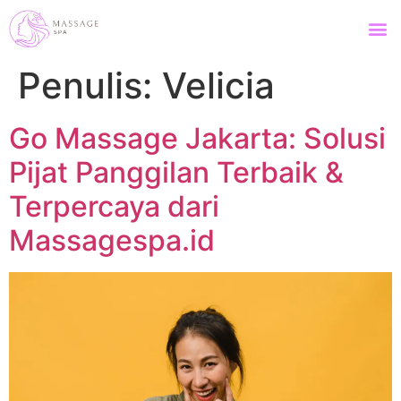
Penulis:
Velicia
Go Massage Jakarta: Solusi
Pijat Panggilan Terbaik &
Terpercaya dari
Massagespa.id