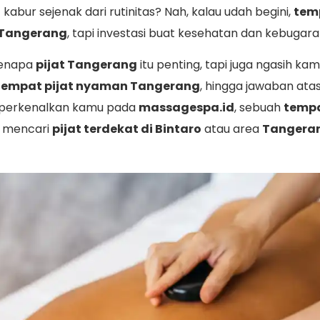
abur sejenak dari rutinitas? Nah, kalau udah begini,
tem
 Tangerang
, tapi investasi buat kesehatan dan kebugara
 kenapa
pijat Tangerang
itu penting, tapi juga ngasih ka
tempat pijat nyaman Tangerang
, hingga jawaban at
n perkenalkan kamu pada
massagespa.id
, sebuah
tempa
mu mencari
pijat terdekat di Bintaro
atau area
Tangeran