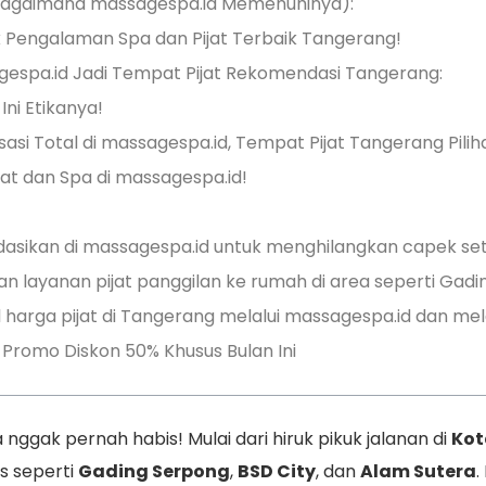
n Bagaimana massagespa.id Memenuhinya):
 Pengalaman Spa dan Pijat Terbaik Tangerang!
gespa.id Jadi Tempat Pijat Rekomendasi Tangerang:
Ini Etikanya!
si Total di massagespa.id, Tempat Pijat Tangerang Pilih
jat dan Spa di massagespa.id!
ndasikan di massagespa.id untuk menghilangkan capek set
layanan pijat panggilan ke rumah di area seperti Gadi
harga pijat di Tangerang melalui massagespa.id dan mel
Promo Diskon 50% Khusus Bulan Ini
nggak pernah habis! Mulai dari hiruk pikuk jalanan di
Kot
is seperti
Gading Serpong
,
BSD City
, dan
Alam Sutera
.