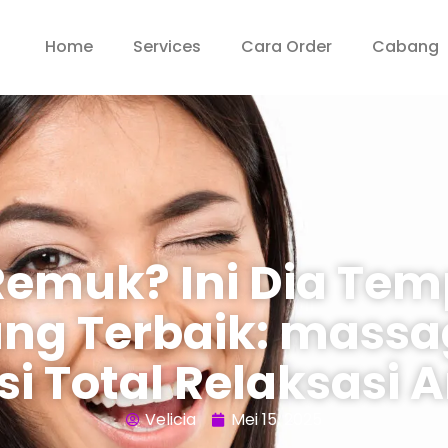
Home
Services
Cara Order
Cabang
emuk? Ini Dia Temp
ng Terbaik: massa
si Total Relaksasi 
Velicia
Mei 15, 2025