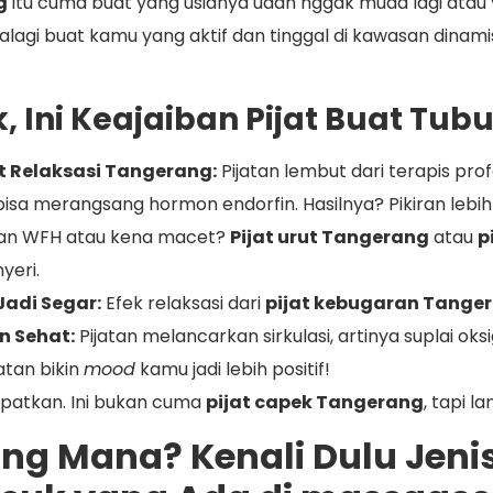
g
itu cuma buat yang usianya udah nggak muda lagi atau ya
palagi buat kamu yang aktif dan tinggal di kawasan dinami
, Ini Keajaiban Pijat Buat Tub
t Relaksasi Tangerang:
Pijatan lembut dari terapis prof
isa merangsang hormon endorfin. Hasilnya? Pikiran lebih
n WFH atau kena macet?
Pijat urut Tangerang
atau
p
yeri.
Jadi Segar:
Efek relaksasi dari
pijat kebugaran Tange
n Sehat:
Pijatan melancarkan sirkulasi, artinya suplai oks
jatan bikin
mood
kamu jadi lebih positif!
patkan. Ini bukan cuma
pijat capek Tangerang
, tapi l
yang Mana? Kenali Dulu Jenis