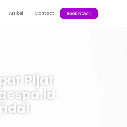
Artikel
Contact
Book Now
at Pijat
gespa.id
Anda!