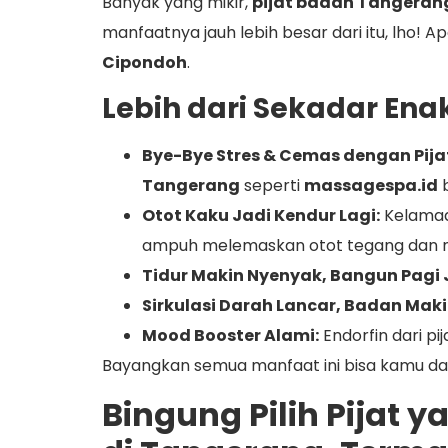
Banyak yang mikir,
pijat badan Tangeran
manfaatnya jauh lebih besar dari itu, lho! A
Cipondoh
.
Lebih dari Sekadar Enak
Bye-Bye Stres & Cemas dengan Pija
Tangerang
seperti
massagespa.id
b
Otot Kaku Jadi Kendur Lagi:
Kelamaa
ampuh melemaskan otot tegang dan n
Tidur Makin Nyenyak, Bangun Pagi 
Sirkulasi Darah Lancar, Badan Maki
Mood Booster Alami:
Endorfin dari pi
Bayangkan semua manfaat ini bisa kamu da
Bingung Pilih Pijat 