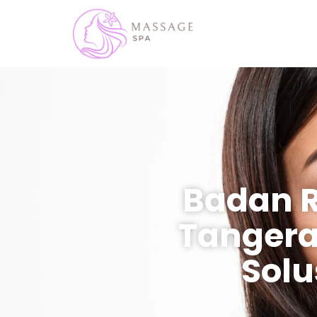
Badan R
Tangera
Solu