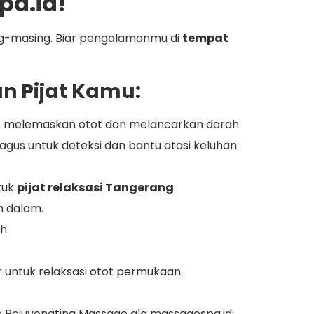
pa.id!
ng-masing. Biar pengalamanmu di
tempat
an Pijat Kamu:
kus melemaskan otot dan melancarkan darah.
, bagus untuk deteksi dan bantu atasi keluhan
tuk
pijat relaksasi Tangerang
.
h dalam.
h.
ntuk relaksasi otot permukaan.
ure Rejuvenating Massage ala massagespa.id: