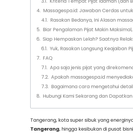
Kriteria Tempat Pijat Idaman (da
Massagespa.id: Jawaban Cerdas untuk
Rasakan Bedanya, Ini Alasan massa
Biar Pengalaman Pijat Makin Maksimal, 
Siap Hempaskan Lelah? Saatnya Relaksa
Yuk, Rasakan Langsung Keajaiban Pi
FAQ
Apa saja jenis pijat yang direkome
Apakah massagespa.id menyediakan 
Bagaimana cara mengetahui detail 
Hubungi Kami Sekarang dan Dapatkan 
Tangerang, kota super sibuk yang energinya 
Tangerang
, hingga kesibukan di pusat bisn