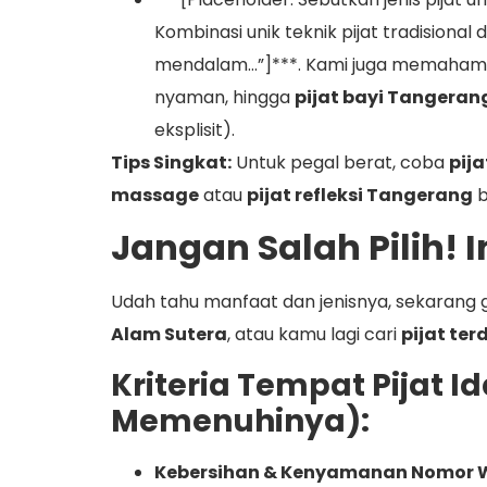
Kombinasi unik teknik pijat tradision
mendalam…”]***. Kami juga memahami 
nyaman, hingga
pijat bayi Tangera
eksplisit).
Tips Singkat:
Untuk pegal berat, coba
pij
massage
atau
pijat refleksi Tangerang
b
Jangan Salah Pilih! 
Udah tahu manfaat dan jenisnya, sekarang 
Alam Sutera
, atau kamu lagi cari
pijat ter
Kriteria Tempat Pijat
Memenuhinya):
Kebersihan & Kenyamanan Nomor 