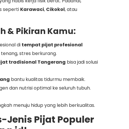
ng habis kerja fisik berat. Padahal,
s seperti
Karawaci
,
Cikokol
, atau
uh & Pikiran Kamu:
esional di
tempat pijat profesional
 tenang, stres berkurang.
ijat tradisional Tangerang
bisa jadi solusi
rang
bantu kualitas tidurmu membaik.
igen dan nutrisi optimal ke seluruh tubuh.
angkah menuju hidup yang lebih berkualitas.
-Jenis Pijat Populer