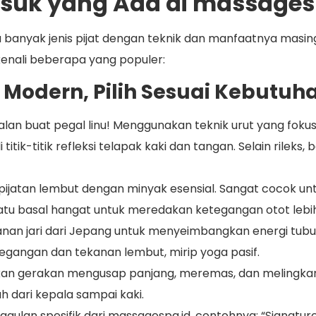
suk yang Ada di massages
a banyak jenis pijat dengan teknik dan manfaatnya masi
enali beberapa yang populer:
a Modern, Pilih Sesuai Kebutuh
dalan buat pegal linu! Menggunakan teknik urut yang fo
titik-titik refleksi telapak kaki dan tangan. Selain rileks
pijatan lembut dengan minyak esensial. Sangat cocok un
u basal hangat untuk meredakan ketegangan otot lebi
anan jari dari Jepang untuk menyeimbangkan energi tubu
gangan dan tekanan lembut, mirip yoga pasif.
n gerakan mengusap panjang, meremas, dan melingkar u
h dari kepala sampai kaki.
unggulan spesifik dari massagespa.id, contohnya: “Signat