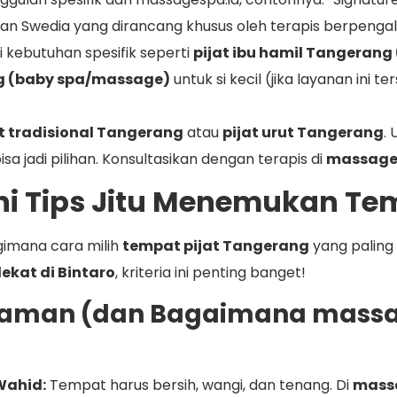
al dan Swedia yang dirancang khusus oleh terapis berpen
kebutuhan spesifik seperti
pijat ibu hamil Tangerang
ng (baby spa/massage)
untuk si kecil (jika layanan ini 
at tradisional Tangerang
atau
pijat urut Tangerang
. 
isa jadi pilihan. Konsultasikan dengan terapis di
massage
Ini Tips Jitu Menemukan Te
gimana cara milih
tempat pijat Tangerang
yang paling 
dekat di Bintaro
, kriteria ini penting banget!
 Idaman (dan Bagaimana mass
Wahid:
Tempat harus bersih, wangi, dan tenang. Di
mass