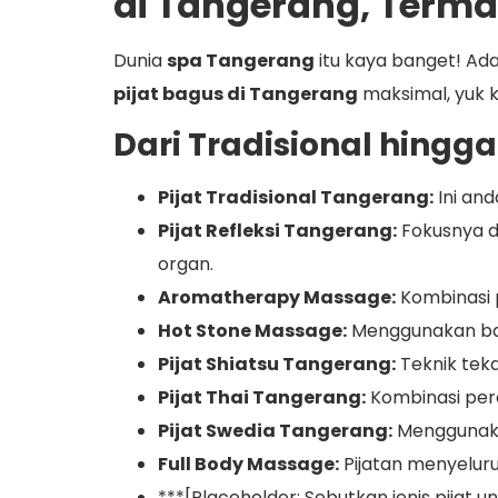
di Tangerang, Terma
Dunia
spa Tangerang
itu kaya banget! Ad
pijat bagus di Tangerang
maksimal, yuk k
Dari Tradisional hingg
Pijat Tradisional Tangerang:
Ini an
Pijat Refleksi Tangerang:
Fokusnya di 
organ.
Aromatherapy Massage:
Kombinasi 
Hot Stone Massage:
Menggunakan bat
Pijat Shiatsu Tangerang:
Teknik tek
Pijat Thai Tangerang:
Kombinasi pere
Pijat Swedia Tangerang:
Menggunaka
Full Body Massage:
Pijatan menyeluru
***[Placeholder: Sebutkan jenis pijat 