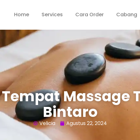
Home
Services
Cara Order
Cabang
 Tempat Massage T
Bintaro
Velicia
Agustus 22, 2024