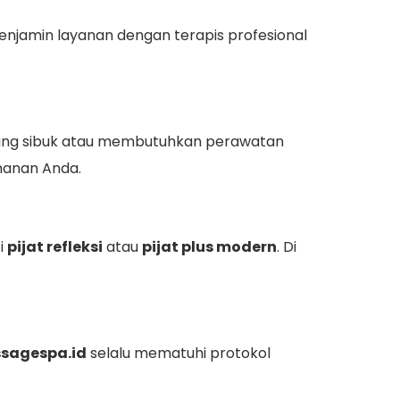
njamin layanan dengan terapis profesional
al yang sibuk atau membutuhkan perawatan
manan Anda.
i
pijat refleksi
atau
pijat plus modern
. Di
sagespa.id
selalu mematuhi protokol