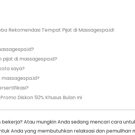
ba Rekomendasi Tempat Pijat di Massagespa.id!
massagespa.id?
pijat di massagespa.id?
kota saya?
di massagespa.id?
rsertifikasi?
Promo Diskon 50% Khusus Bulan Ini
 bekerja? Atau mungkin Anda sedang mencari cara untuk
untuk Anda yang membutuhkan relaksasi dan pemulihan mel