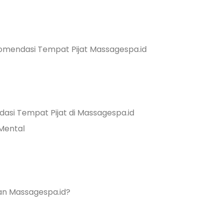
komendasi Tempat Pijat Massagespa.id
si Tempat Pijat di Massagespa.id
Mental
n Massagespa.id?