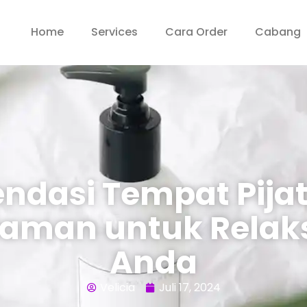
Home
Services
Cara Order
Cabang
dasi Tempat Pijat
aman untuk Relak
Anda
Velicia
Juli 17, 2024