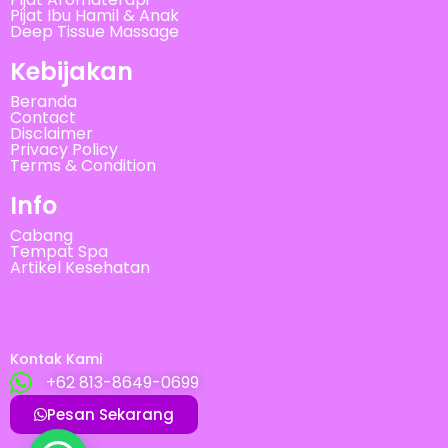
Pijat Ibu Hamil & Anak
Deep Tissue Massage
Kebijakan
Beranda
Contact
Disclaimer
Privacy Policy
Terms & Condition
Info
Cabang
Tempat Spa
Artikel Kesehatan
Kontak Kami
+62 813-8649-0699
Pesan Sekarang