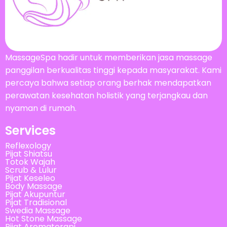
MassageSpa hadir untuk memberikan jasa massage
panggilan berkualitas tinggi kepada masyarakat. Kami
percaya bahwa setiap orang berhak mendapatkan
perawatan kesehatan holistik yang terjangkau dan
nyaman di rumah.
Services
Reflexology
Pijat Shiatsu
Totok Wajah
Scrub & Lulur
Pijat Keseleo
Body Massage
Pijat Akupuntur
Pijat Tradisional
Swedia Massage
Hot Stone Massage
Pijat Aromaterapi