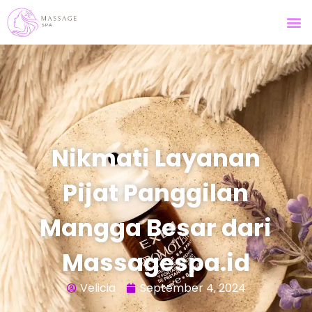
Nikmati Layanan
Pijat Panggilan
Mangga Besar dari
Massagespa.id
Velicia
September 4, 2024