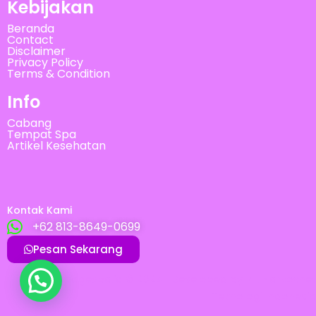
Kebijakan
Beranda
Contact
Disclaimer
Privacy Policy
Terms & Condition
Info
Cabang
Tempat Spa
Artikel Kesehatan
Kontak Kami
+62 813-8649-0699
Pesan Sekarang
MassageSpa.id © 2024 | Developed by
PT. Harkovnet
Teknologi Indonesia