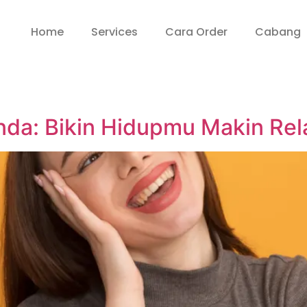
Home
Services
Cara Order
Cabang
nda: Bikin Hidupmu Makin Rela