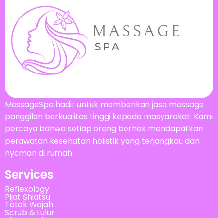
MassageSpa hadir untuk memberikan jasa massage
panggilan berkualitas tinggi kepada masyarakat. Kami
percaya bahwa setiap orang berhak mendapatkan
perawatan kesehatan holistik yang terjangkau dan
nyaman di rumah.
Services
Reflexology
Pijat Shiatsu
Totok Wajah
Scrub & Lulur